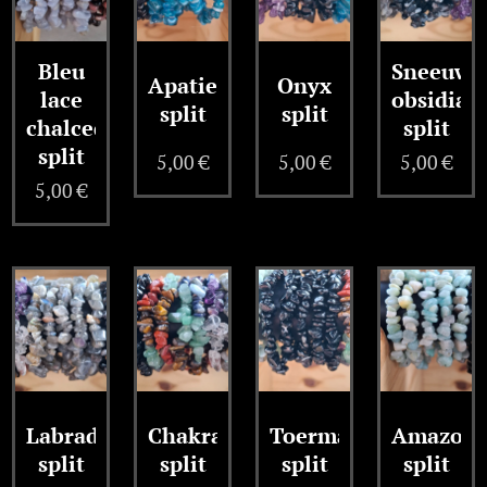
Bleu
Sneeuwv
Apatiet
Onyx
lace
obsidiaa
split
split
chalcedooon
split
split
5,00
€
5,00
€
5,00
€
5,00
€
Labradoriet
Chakra
Toermalijn
Amazoni
split
split
split
split