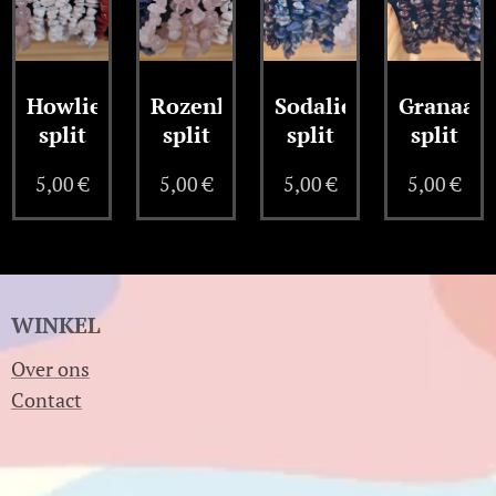
Howliet
Rozenkwarts
Sodaliet
Granaat
split
split
split
split
5,00
€
5,00
€
5,00
€
5,00
€
WINKEL
Over ons
Contact