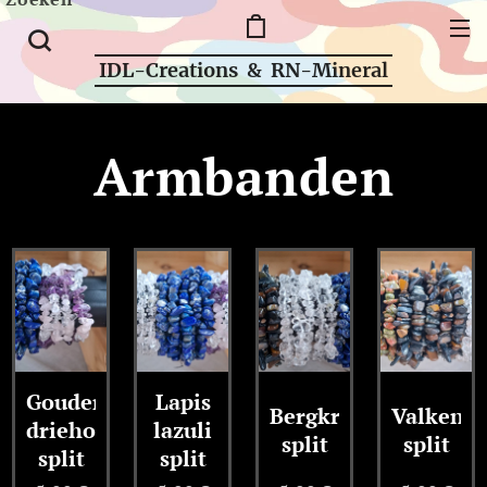
IDL-Creations & RN-Mineral
Armbanden
Gouden
Lapis
Bergkristal
Valkeno
driehoek
lazuli
split
split
split
split