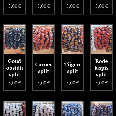
5,00
€
5,00
€
5,00
€
5,00
€
Goud
Rode
Carneool
Tijgeroog
obsidiaan
jaspis
split
split
split
split
5,00
€
5,00
€
5,00
€
5,00
€