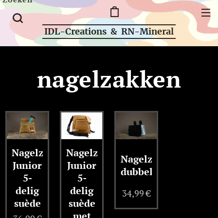
IDL-Creations & RN-Mineral
nagelzakken
Nagelzak
Nagelzak
Nagelzak
Junior
Junior
dubbel
5-
5-
delig
delig
34,99
€
suède
suède
met