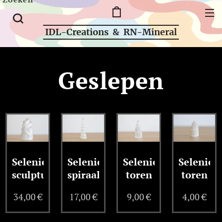
IDL-Creations & RN-Mineral
Geslepen
Seleniet
Seleniet
Seleniet
Seleniet
sculptuur
spiraal
toren
toren
34,00
€
17,00
€
9,00
€
4,00
€