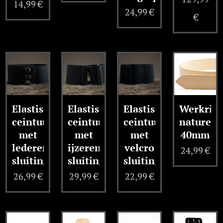
14,99
€
24,99
€
€
Elastische
Elastische
Elastische
Werkrie
ceintuur
ceintuur
ceintuur
naturel
met
met
met
40mm
lederen
ijzeren
velcro
24,99
€
sluiting
sluiting
sluiting
26,99
€
29,99
€
22,99
€