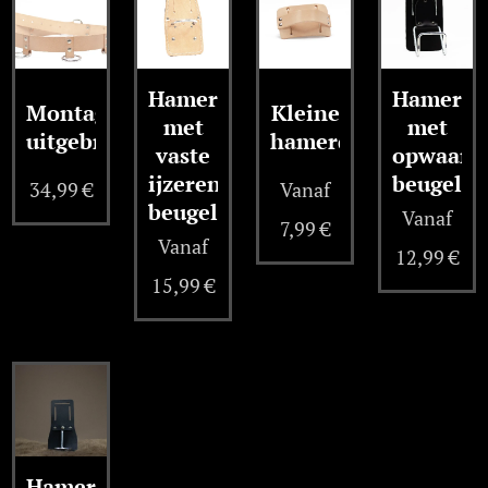
Hamerdrager
Hamerdr
Montageriem
Kleine
met
met
uitgebreid
hamerdrager
vaste
opwaarts
ijzeren
beugel
34,99
€
Vanaf
beugel
Vanaf
7,99
€
Vanaf
12,99
€
15,99
€
Hamerdrager