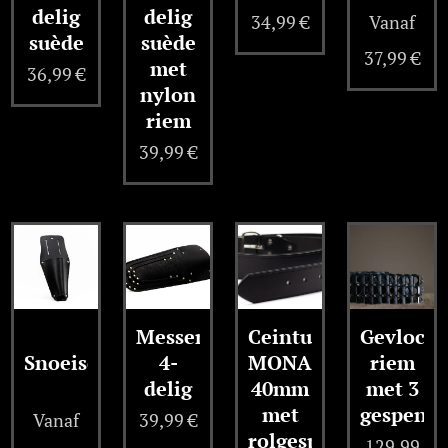
delig
delig
34,99
€
Vanaf
suède
suède
37,99
€
met
36,99
€
nylon
riem
39,99
€
Messenhouder
Ceintuur
Gevlocht
Snoeischaarhouder
4-
MONA
riem
delig
40mm
met 3
met
gespen
Vanaf
39,99
€
rolgesp
129,99