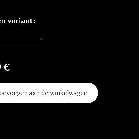
en variant:
9
€
oevoegen aan de winkelwagen