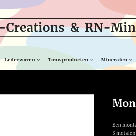
-Creations & RN-Min
Lederwaren
Touwproducten
Mineralen
Mont
Een monta
3 metalen