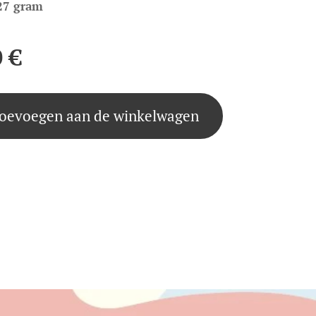
27 gram
0
€
oevoegen aan de winkelwagen