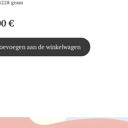
4228 gram
00
€
oevoegen aan de winkelwagen