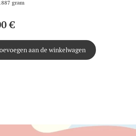
1887 gram
00
€
oevoegen aan de winkelwagen