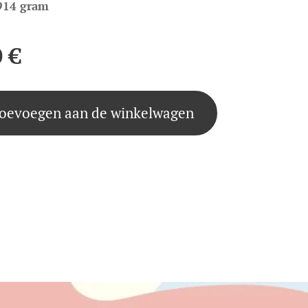
914 gram
0
€
oevoegen aan de winkelwagen